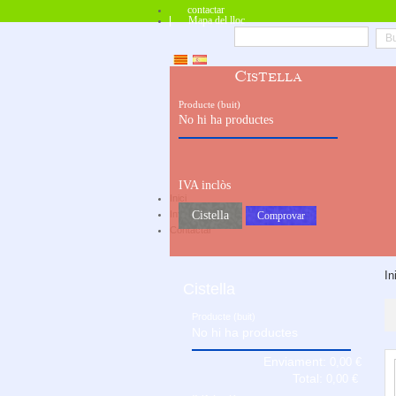
contactar
Mapa del lloc
Cistella
Producte
(buit)
No hi ha productes
IVA inclòs
Inici
Cistella
Informació
Comprovar
Contactar
In
Cistella
Producte
(buit)
No hi ha productes
Enviament:
0,00 €
Total:
0,00 €