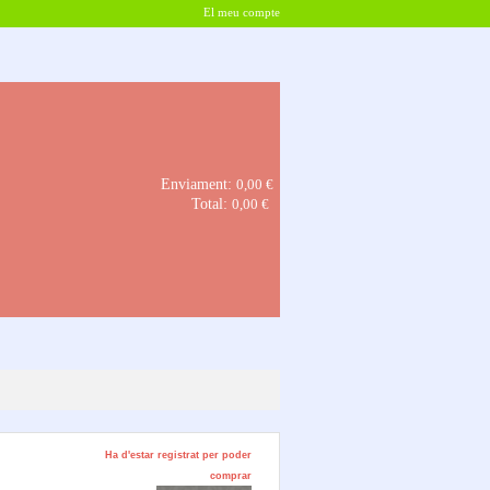
El meu compte
Enviament:
0,00 €
Total:
0,00 €
Ha d'estar registrat per poder
comprar