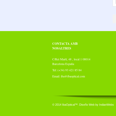
CONTACTA AMB
NOSALTRES
C/Rei Martí, 48 , local 1 08014
Barcelona España
Tel: (+34) 93 421 85 84
Email:
iba@ibaoptical.com
© 2014 IbaOptical™. Diseño Web by IndianWebs