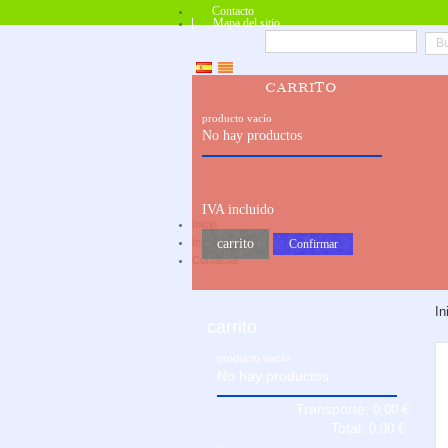
Contacto
Mapa del sitio
carrito
producto
vacío
No hay productos
IVA incluido
Inicio
carrito
Información
Confirmar
Contactar
In
carrito
producto
vacío
No hay productos
Transporte:
0,00 €
Total:
0,00 €