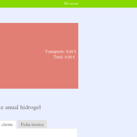
Mi cuenta
Transporte:
0,00 €
Total:
0,00 €
e anual hidrogel
 cliente
Ficha técnica